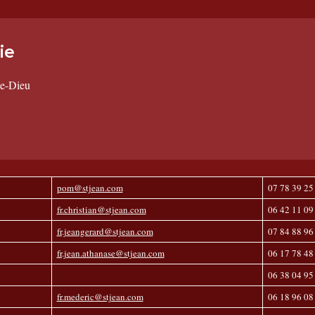
ie
se-Dieu
pom@stjean.com
07 78 39 25
fr.christian@s
tjean.com
06 42 11 09
fr.jeangerard@stjean.com
07 84 88 96
fr.jean.athanase@stjean.com
06 17 78 48
06 38 04 95
fr.mederic@stjean.com
06 18 96 08