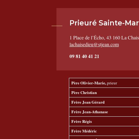
Prieuré Sainte-Mar
1 Place de l’Écho, 43 160 La Chai
lachaisedieu@stjean.com
09 81 40 41 21
Père Olivier-Marie,
prieur
Père Christian
Frère Jean Gérard
Frère Jean-Athanase
Frère Régis
Frère Médéric