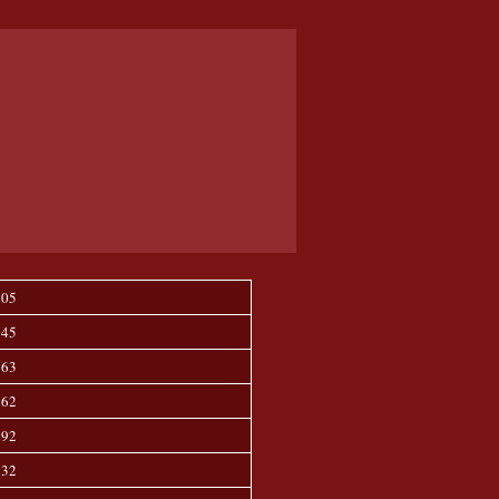
 05
 45
 63
 62
 92
 32