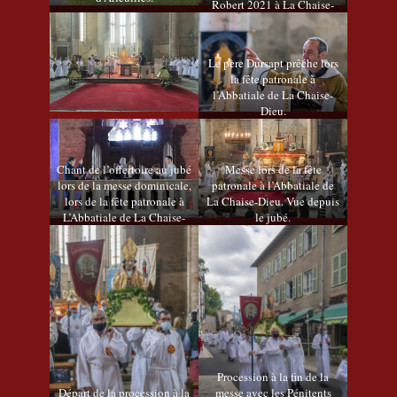
Robert 2021 à La Chaise-
Dieu
Le père Dursapt prêche lors
la fête patronale à
l’Abbatiale de La Chaise-
Dieu.
Chant de l’offertoire au jubé
Messe lors de la fête
lors de la messe dominicale,
patronale à l’Abbatiale de
lors de la fête patronale à
La Chaise-Dieu. Vue depuis
L’Abbatiale de La Chaise-
le jubé.
Dieu.
Procession à la fin de la
Départ de la procession à la
messe avec les Pénitents