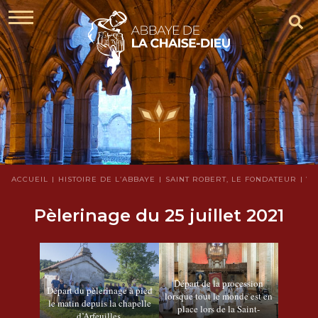
ACCUEIL
HISTOIRE DE L’ABBAYE
SAINT ROBERT, LE FONDATEUR
VE
Pèlerinage du 25 juillet 2021
Départ de la procession
Départ du pèlerinage à pied
lorsque tout le monde est en
le matin depuis la chapelle
place lors de la Saint-
d’Arfeuilles.