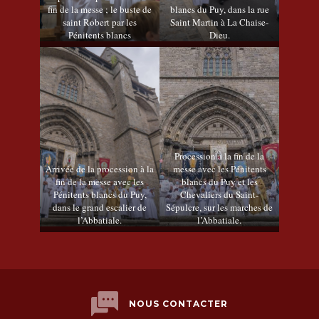
fin de la messe ; le buste de
blancs du Puy, dans la rue
saint Robert par les
Saint Martin à La Chaise-
Pénitents blancs
Dieu.
Procession à la fin de la
Arrivée de la procession à la
messe avec les Pénitents
fin de la messe avec les
blancs du Puy et les
Pénitents blancs du Puy,
Chevaliers du Saint-
dans le grand escalier de
Sépulcre, sur les marches de
l’Abbatiale.
l’Abbatiale.
NOUS CONTACTER