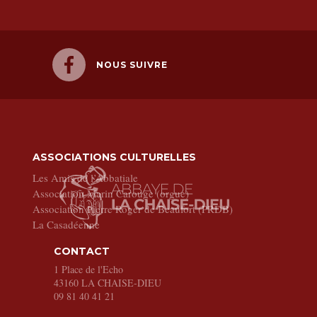
NOUS SUIVRE
ASSOCIATIONS CULTURELLES
Les Amis de l’Abbatiale
Association Marin Carouge (orgue)
Association Pierre Roger de Beaufort (PRDB)
La Casadéenne
CONTACT
1 Place de l'Echo
43160
LA CHAISE-DIEU
09 81 40 41 21