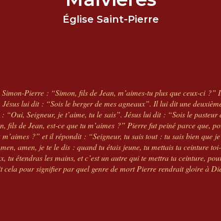
Église Saint-Pierre
à Simon-Pierre : “Simon, fils de Jean, m’aimes-tu plus que ceux-ci ?” I
” Jésus lui dit : “Sois le berger de mes agneaux”. Il lui dit une deuxième
 “Oui, Seigneur, je t’aime, tu le sais”. Jésus lui dit : “Sois le pasteur
on, fils de Jean, est-ce que tu m’aimes ?” Pierre fut peiné parce que, po
u m’aimes ?” et il répondit : “Seigneur, tu sais tout : tu sais bien que je
Amen, amen, je te le dis : quand tu étais jeune, tu mettais ta ceinture t
ux, tu étendras les mains, et c’est un autre qui te mettra ta ceinture, p
t cela pour signifier par quel genre de mort Pierre rendrait gloire à Dieu