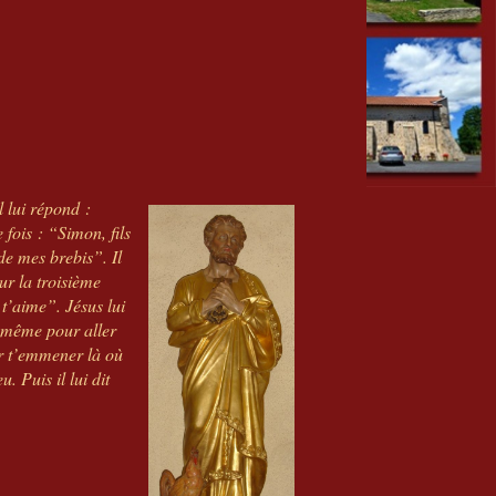
l lui répond :
 fois : “Simon, fils
 de mes brebis”. Il
ur la troisième
 t’aime”. Jésus lui
oi-même pour aller
our t’emmener là où
. Puis il lui dit