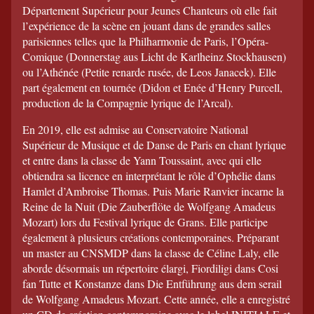
Département Supérieur pour Jeunes Chanteurs où elle fait
l’expérience de la scène en jouant dans de grandes salles
parisiennes telles que la Philharmonie de Paris, l’Opéra-
Comique (Donnerstag aus Licht de Karlheinz Stockhausen)
ou l’Athénée (Petite renarde rusée, de Leos Janacek). Elle
part également en tournée (Didon et Enée d’Henry Purcell,
production de la Compagnie lyrique de l’Arcal).
En 2019, elle est admise au Conservatoire National
Supérieur de Musique et de Danse de Paris en chant lyrique
et entre dans la classe de Yann Toussaint, avec qui elle
obtiendra sa licence en interprétant le rôle d’Ophélie dans
Hamlet d’Ambroise Thomas. Puis Marie Ranvier incarne la
Reine de la Nuit (Die Zauberflöte de Wolfgang Amadeus
Mozart) lors du Festival lyrique de Grans. Elle participe
également à plusieurs créations contemporaines. Préparant
un master au CNSMDP dans la classe de Céline Laly, elle
aborde désormais un répertoire élargi, Fiordiligi dans Cosi
fan Tutte et Konstanze dans Die Entführung aus dem serail
de Wolfgang Amadeus Mozart. Cette année, elle a enregistré