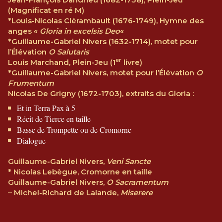
(Magnificat en ré M)
*Louis-Nicolas Clérambault (1676-1749), Hymne des
anges «
Gloria in excelsis Deo
«
*Guillaume-Gabriel Nivers (1632-1714), motet pour
l’Élévation
O Salutaris
er
Louis Marchand, Plein-Jeu (1
livre)
*Guillaume-Gabriel Nivers, motet pour l’Élévation
O
Frumentum
Nicolas De Grigny (1672-1703), extraits du Gloria :
Et in Terra Pax à 5
Récit de Tierce en taille
Basse de Trompette ou de Cromorne
Dialogue
Guillaume-Gabriel Nivers,
Veni Sancte
* Nicolas Lebègue, Cromorne en taille
Guillaume-Gabriel Nivers,
O Sacramentum
– Michel-Richard de Lalande,
Miserere