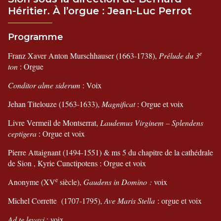
Héritier. À l’orgue : Jean-Luc Perrot
Programme
e
Franz Xaver Anton Murschhauser (1663-1738),
Prélude du 3
ton
: Orgue
Conditor alme siderum
: Voix
Jehan Titelouze (1563-1633),
Magnificat
: Orgue et voix
Livre Vermeil de Montserrat,
Laudemus Virginem
–
Splendens
ceptigera
: Orgue et voix
Pierre Attaignant (1494-1551) & ms 5 du chapitre de la cathédrale
de Sion , Kyrie Cunctipotens : Orgue et voix
e
Anonyme (XV
siècle),
Gaudens in Domino :
voix
Michel Corrette (1707-1795),
Ave Maris Stella
: orgue et voix
Ad te levavi
: voix