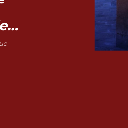
ie…
gue