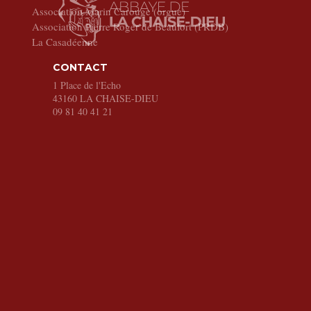
Association Marin Carouge (orgue)
Association Pierre Roger de Beaufort (PRDB)
La Casadéenne
CONTACT
1 Place de l'Echo
43160
LA CHAISE-DIEU
09 81 40 41 21