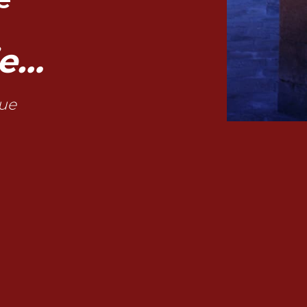
ie…
gue