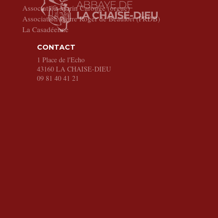
Association Marin Carouge (orgue)
Association Pierre Roger de Beaufort (PRDB)
La Casadéenne
CONTACT
1 Place de l'Echo
43160
LA CHAISE-DIEU
09 81 40 41 21