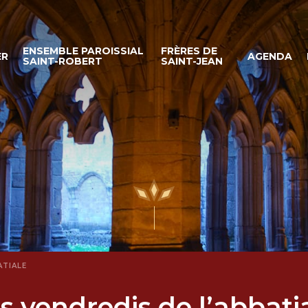
ENSEMBLE PAROISSIAL
FRÈRES DE
ER
AGENDA
SAINT-ROBERT
SAINT-JEAN
ATIALE
s vendredis de l’abbati