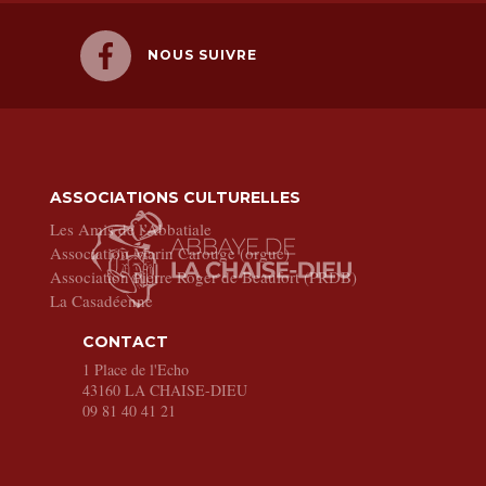
NOUS SUIVRE
ASSOCIATIONS CULTURELLES
Les Amis de l’Abbatiale
Association Marin Carouge (orgue)
Association Pierre Roger de Beaufort (PRDB)
La Casadéenne
CONTACT
1 Place de l'Echo
43160
LA CHAISE-DIEU
09 81 40 41 21