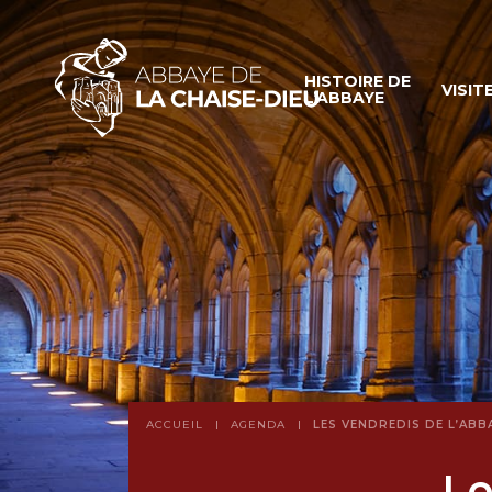
HISTOIRE DE
VISIT
L’ABBAYE
ACCUEIL
AGENDA
LES VENDREDIS DE L’ABB
Le