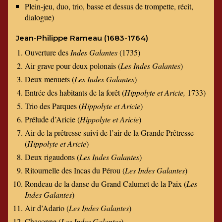
Plein-jeu, duo, trio, basse et dessus de trompette, récit,
dialogue)
Jean-Philippe Rameau (1683-1764)
Ouverture des
Indes Galantes
(1735)
Air grave pour deux polonais (
Les Indes Galantes
)
Deux menuets (
Les Indes Galantes
)
Entrée des habitants de la forêt (
Hippolyte et Aricie,
1733)
Trio des Parques (
Hippolyte et Aricie
)
Prélude d’Aricie (
Hippolyte et Aricie
)
Air de la prêtresse suivi de l’air de la Grande Prêtresse
(
Hippolyte et Aricie
)
Deux rigaudons (
Les Indes Galantes
)
Ritournelle des Incas du Pérou (
Les Indes Galantes
)
Rondeau de la danse du Grand Calumet de la Paix (
Les
Indes Galantes
)
Air d’Adario (
Les Indes Galantes
)
Chaconne (
Les Indes Galantes
)