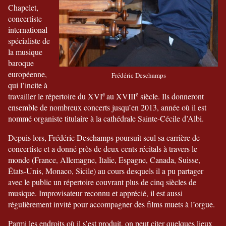
Chapelet,
concertiste
international
spécialiste de
la musique
baroque
européenne,
Frédéric Deschamps
qui l’incite à
e
e
travailler le répertoire du XVI
au XVIII
siècle. Ils donneront
ensemble de nombreux concerts jusqu’en 2013, année où il est
nommé organiste titulaire à la cathédrale Sainte-Cécile d’Albi.
Depuis lors, Frédéric Deschamps poursuit seul sa carrière de
concertiste et a donné près de deux cents récitals à travers le
monde (France, Allemagne, Italie, Espagne, Canada, Suisse,
États-Unis, Monaco, Sicile) au cours desquels il a pu partager
avec le public un répertoire couvrant plus de cinq siècles de
musique. Improvisateur reconnu et apprécié, il est aussi
régulièrement invité pour accompagner des films muets à l’orgue.
Parmi les endroits où il s’est produit, on peut citer quelques lieux