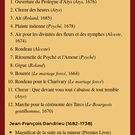
Ouverture du Prologue d’Atys (
Atys,
1676)
Chœur des heures (
Atys
)
Air (
Roland,
1685)
Plainte italienne (
Psyché,
1678)
Air pour les divinités des fleurs et des nymphes (
Alceste
,
1674)
Rondeau (
Alceste
)
Ritournelle de Psyché et l’Amour (
Psyché
)
Gigue (
Roland
)
Bourrée (
Le mariage forcé,
1664)
Rondeau pour le Charivary (
Le mariage forcé
)
Chœur : Que devant vous tout s’abaisse & tout tremble
(
Atys
)
Marche pour la cérémonie des Turcs (
Le Bourgeois
gentilhomme,
1670)
Jean-François Dandrieu (1682-1738)
Magnificat de la suite en la mineur (Premier Livre)