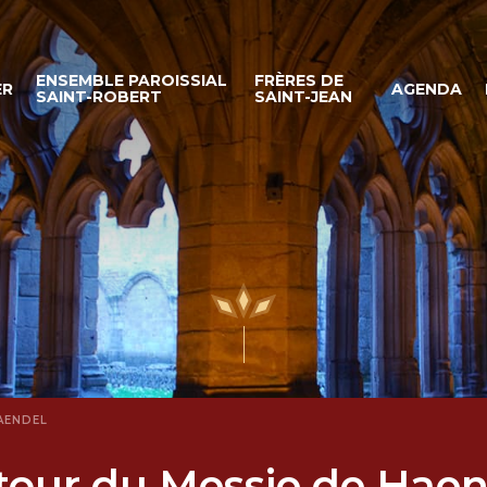
ENSEMBLE PAROISSIAL
FRÈRES DE
ER
AGENDA
SAINT-ROBERT
SAINT-JEAN
AENDEL
tour du Messie de Haen