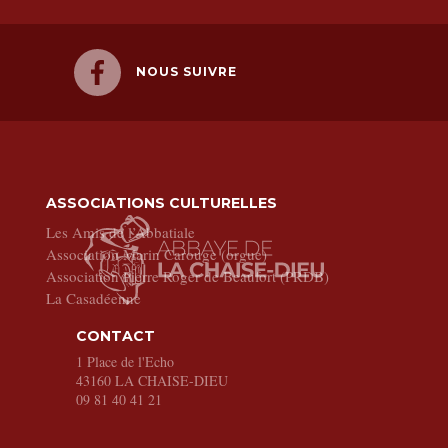
NOUS SUIVRE
ASSOCIATIONS CULTURELLES
Les Amis de l’Abbatiale
Association Marin Carouge (orgue)
Association Pierre Roger de Beaufort (PRDB)
La Casadéenne
CONTACT
1 Place de l'Echo
43160
LA CHAISE-DIEU
09 81 40 41 21