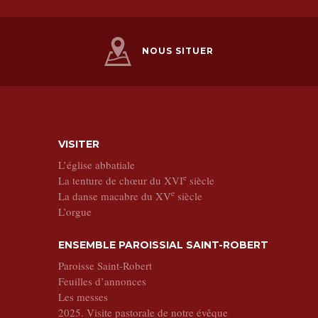
NOUS SITUER
VISITER
L’église abbatiale
e
La tenture de chœur du XVI
siècle
e
La danse macabre du XV
siècle
L’orgue
ENSEMBLE PAROISSIAL SAINT-ROBERT
Paroisse Saint-Robert
Feuilles d’annonces
Les messes
2025. Visite pastorale de notre évêque