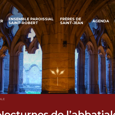
ENSEMBLE PAROISSIAL
FRÈRES DE
ER
AGENDA
SAINT-ROBERT
SAINT-JEAN
ALE
Nocturnes de l’abbatial