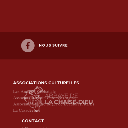
NOUS SUIVRE
ASSOCIATIONS CULTURELLES
Les Amis de l’Abbatiale
Association Marin Carouge (orgue)
Association Pierre Roger de Beaufort (PRDB)
La Casadéenne
CONTACT